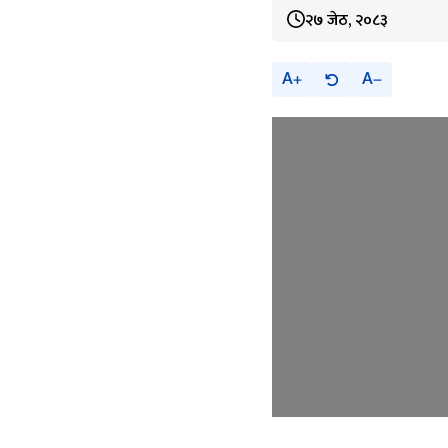
२७ जेठ, २०८३
A
A