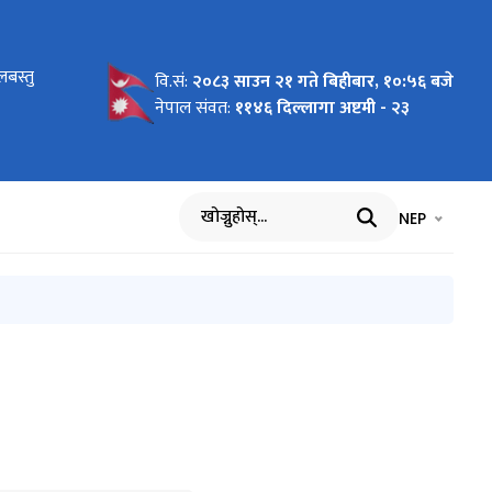
बस्तु
ुदा सूची
बस्तु
बस्तु
ना
ना
ना
ना
ना
ुचना
ना
ना
ना
ना
चना
ना
ुचना
ा
ुचना
ना
चना
ुचना
ना
्बन्धी
वि.सं:
२०८३ साउन २१ गते बिहीबार, १०:५६ बजे
नेपाल संवत:
११४६ दिल्लागा अष्टमी - २३
भाषा चयन गर्नुह
भाषा प
NEP
खोज्नुहोस्